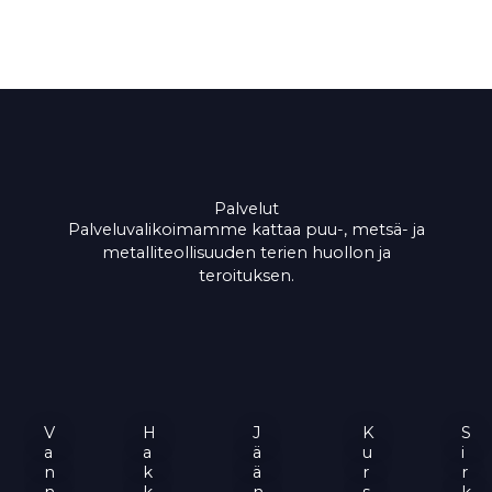
Palvelut
Palveluvalikoimamme kattaa puu-, metsä- ja
metalliteollisuuden terien huollon ja
teroituksen.
V
H
J
K
S
a
a
ä
u
i
n
k
ä
r
r