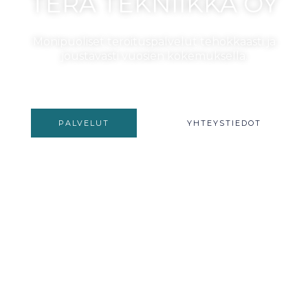
TERÄ TEKNIIKKA OY
Monipuoliset teroituspalvelut tehokkaasti ja
joustavasti vuosien kokemuksella.
PALVELUT
YHTEYSTIEDOT