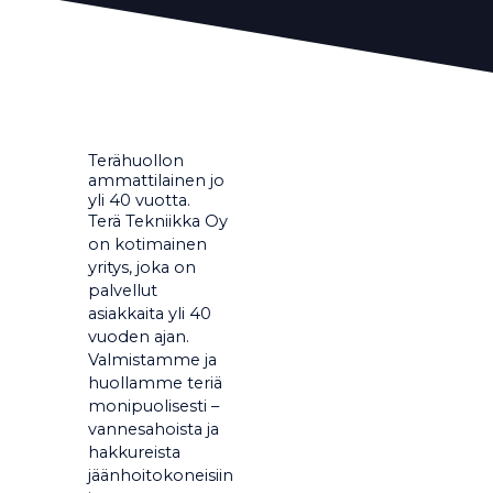
Terähuollon
ammattilainen jo
yli 40 vuotta.
Terä Tekniikka Oy
on kotimainen
yritys, joka on
palvellut
asiakkaita yli 40
vuoden ajan.
Valmistamme ja
huollamme teriä
monipuolisesti –
vannesahoista ja
hakkureista
jäänhoitokoneisiin